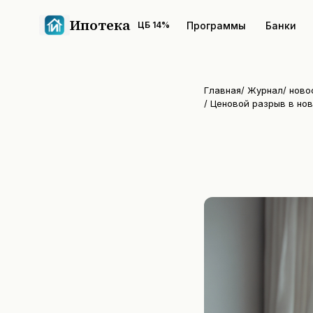
Ипотека
Программы
Банки
ЦБ
14
%
Главная
/
Журнал
/
ново
/
Ценовой разрыв в но