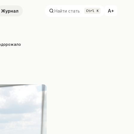
A+
Журнал
Ctrl K
подорожало