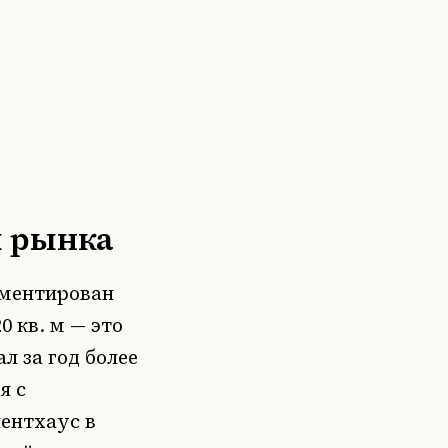
и рынка
гментирован
 кв. м — это
л за год более
я с
ентхаус в