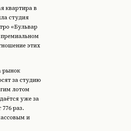
ая квартира в
ыла студия
етро «Бульвар
в премиальном
тношение этих
а рынок
осят за студию
огим лотом
даётся уже за
776 раз.
массовым и