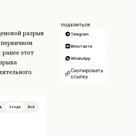
ПОДЕЛИТЬСЯ
 ценовой разрыв
Telegram
 первичном
ВКонтакте
 ранее этот
WhatsApp
азрыва
Скопировать
емительного
ссылку
д
3 года
Всё