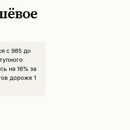
ешёвое
я с 985 до
ступного
сь на 16% за
тов дороже 1