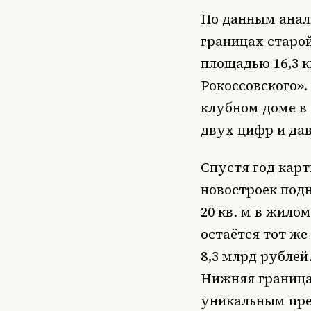
По данным анали
границах старой
площадью 16,3 к
Рокоссовского»
клубном доме в
двух цифр и дав
Спустя год кар
новостроек подн
20 кв. м в жило
остаётся тот же
8,3 млрд рублей
Нижняя граница
уникальным пре