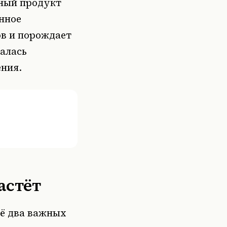
чный продукт
нное
ов и порождает
талась
ния.
астёт
ё два важных