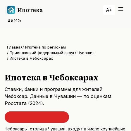
Ипотека
A+
ЦБ
14
%
Главная
/
Ипотека по регионам
/
Приволжский федеральный округ
/
Чувашия
/
Ипотека в Чебоксарах
Ипотека в Чебоксарах
Ставки, банки и программы для жителей
Чебоксар
. Данные
в Чувашии
— по оценкам
Росстата (
2024
).
Чебоксары
— ваш город
Чебоксары, столица Чувашии, входят в число крупнейших