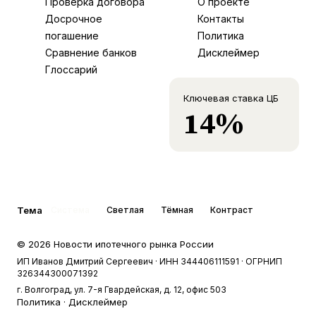
Проверка договора
О проекте
Досрочное
Контакты
погашение
Политика
Сравнение банков
Дисклеймер
Глоссарий
Ключевая ставка ЦБ
14%
Тема
Система
Светлая
Тёмная
Контраст
©
2026
Новости ипотечного рынка России
ИП Иванов Дмитрий Сергеевич
· ИНН 344406111591
· ОГРНИП
326344300071392
г. Волгоград, ул. 7-я Гвардейская, д. 12, офис 503
Политика
·
Дисклеймер