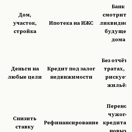
Банк
Дом,
смотрит н
участок,
Ипотека на ИЖС
ликвиднос
стройка
будущего
дома
Без отчёта 
Деньги на
Кредит под залог
тратах, н
любые цели
недвижимости
рискуете
жильём
Перенос
чужого
Снизить
Рефинансирование
кредита н
ставку
новых