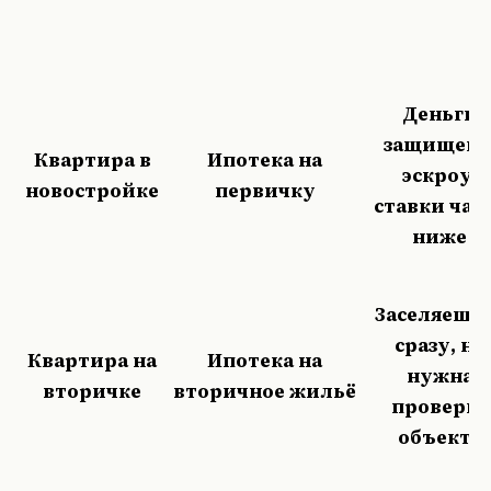
Деньги
защищен
Квартира в
Ипотека на
эскроу,
новостройке
первичку
ставки час
ниже
Заселяешь
сразу, но
Квартира на
Ипотека на
нужна
вторичке
вторичное жильё
проверка
объекта