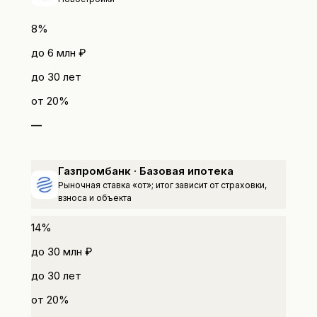
8%
до
6 млн ₽
до
30
лет
от
20
%
—
Газпромбанк · Базовая ипотека
Рыночная ставка «от»; итог зависит от страховки,
взноса и объекта
14%
до
30 млн ₽
до
30
лет
от
20
%