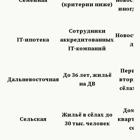
(критерии ниже)
иногда
Сотрудники
Новостр
IT-ипотека
аккредитованных
до
IT-компаний
Перви
До 36 лет, жильё
Дальневосточная
вторич
на ДВ
сёлах,
Дом 
Жильё в сёлах до
Сельская
кварти
30 тыс. человек
сел