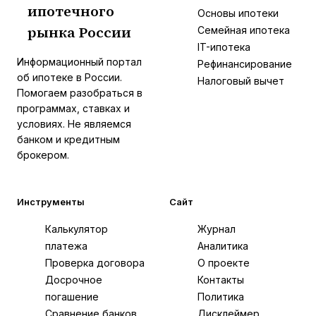
ипотечного
И
Основы ипотеки
рынка России
Семейная ипотека
IT-ипотека
Информационный портал
Рефинансирование
об ипотеке в России.
Налоговый вычет
Помогаем разобраться в
программах, ставках и
условиях. Не являемся
банком и кредитным
брокером.
Инструменты
Сайт
Калькулятор
Журнал
платежа
Аналитика
Проверка договора
О проекте
Досрочное
Контакты
погашение
Политика
Сравнение банков
Дисклеймер