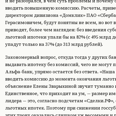
и не разобрался, в чем суть проблемы и почем
вводить повышенную комиссию. Расчеты, при
директором дивизиона «Домклик» ПАО «Сберб
Герасимовичем, будут понятны не всем, но вот 
приводят, более чем нагляден: без введения с
льготной ипотеки упали бы на 82% (с 495 млрд до
упадут только на 37% (до 313 млрд рублей).
Закономерный вопрос, откуда тогда у других ба
выдавать ипотеку без комиссий, чего не могут п
Альфа-банк, упрямо остается без ответа. «Наша
вводить комиссию до момента окончания льгот
объяснение Елены Зварыкиной звучит туманно 
Единственное, что приходит на ум, — размер им
лидера — это, согласно подсчетам «Сделки.РФ»,
льготных ипотек. Поэтому при снижении госсу
этих троих оказались слишком уж весомыми и 