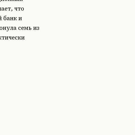
ает, что
 банк и
онула семь из
ктически