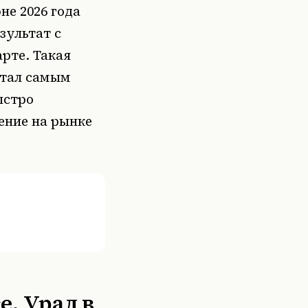
е 2026 года
зультат с
арте. Такая
стал самым
ыстро
ение на рынке
е, Урал в