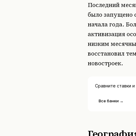
Последний меся
было запущено с
начала года. Бо
активизация осо
низким месячным
восстановил те
новостроек.
Сравните ставки и
Все банки →
География