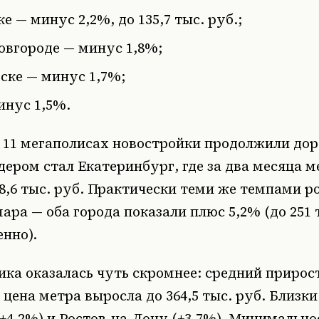
е — минус 2,2%, до 135,7 тыс. руб.;
вгороде — минус 1,8%;
ске — минус 1,7%;
инус 1,5%.
 11 мегаполисах новостройки продолжили дор
ером стал Екатеринбург, где за два месяца м
78,6 тыс. руб. Практически теми же темпами р
ара — оба города показали плюс 5,2% (до 251 т
енно).
ка оказалась чуть скромнее: средний прирос
 цена метра выросла до 364,5 тыс. руб. Близки
+4,2%) и Ростов-на-Дону (+3,7%). Минимальн