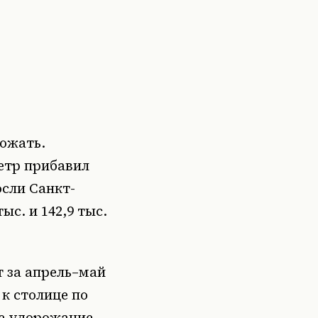
ожать.
етр прибавил
осли Санкт-
ыс. и 142,9 тыс.
т за апрель–май
 к столице по
ое удорожание