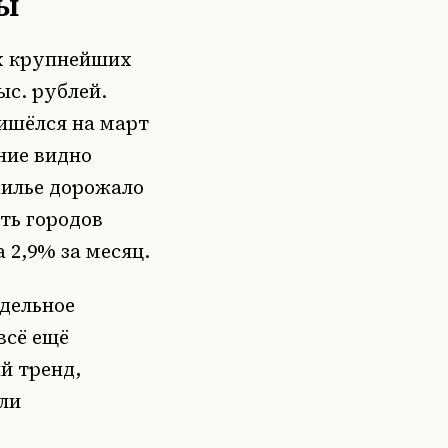
ты
ах крупнейших
ыс. рублей.
ришёлся на март
ние видно
жилье дорожало
ять городов
 2,9% за месяц.
едельное
всё ещё
й тренд,
ли