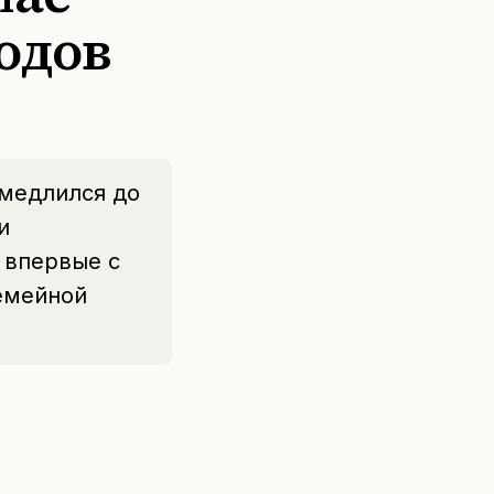
одов
амедлился до
и
 впервые с
емейной