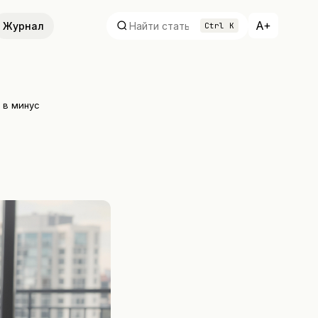
A+
Журнал
Ctrl K
 в минус