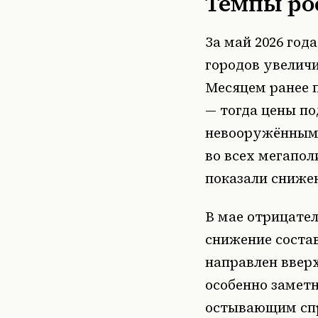
Темпы ро
За май 2026 год
городов увеличи
Месяцем ранее п
— тогда цены по
невооружённым 
во всех мегапол
показали снижен
В мае отрицател
снижение состав
направлен вверх
особенно замет
остывающим сп