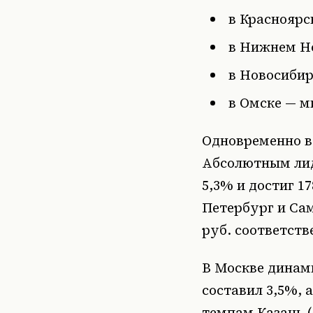
в Красноярск
в Нижнем Но
в Новосибир
в Омске — м
Одновременно в
Абсолютным лид
5,3% и достиг 1
Петербург и Сам
руб. соответств
В Москве динами
составил 3,5%, а
темпам Казань (