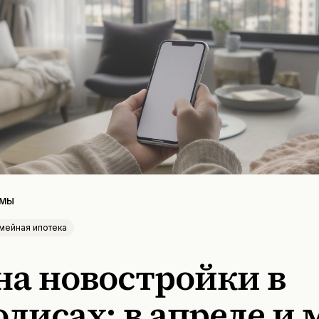
ММЫ
мейная ипотека
на новостройки в
лисах: в апреле и 