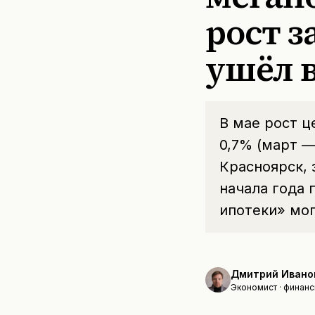
рост з
ушёл 
В мае рост ц
0,7% (март —
Красноярск,
начала года
ипотеки» мог
Дмитрий Ивано
Экономист · финанс