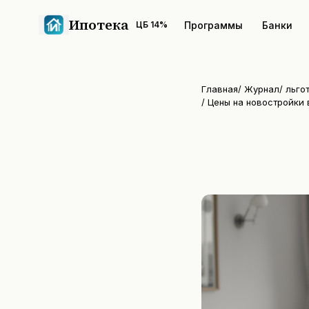
Ипотека
Программы
Банки
ЦБ
14
%
Главная
/
Журнал
/
льго
/
Цены на новостройки 