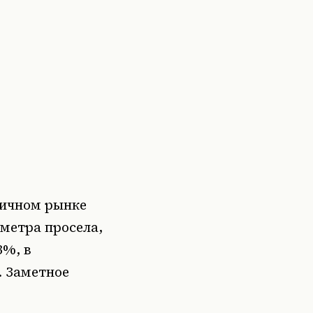
вичном рынке
 метра просела,
3%, в
. Заметное