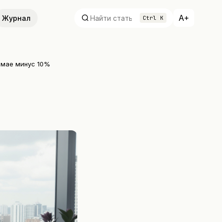
A+
Журнал
Ctrl K
 мае минус 10%