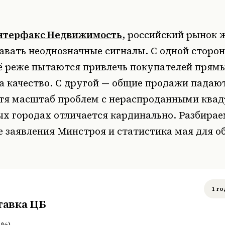
нтерфакс Недвижимость
, российский рынок 
авать неоднозначные сигналы. С одной сторон
ё реже пытаются привлечь покупателей прям
а качество. С другой — общие продажи падаю
отя масштаб проблем с нераспроданными ква
х городах отличается кардинально. Разбирае
е заявления Минстроя и статистика мая для о
1 го
тавка ЦБ
%
)