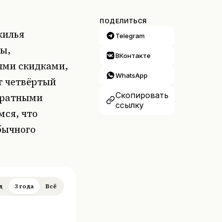
ПОДЕЛИТЬСЯ
жилья
Telegram
ы,
ВКонтакте
ыми скидками,
WhatsApp
т четвёртый
Скопировать
дратными
ссылку
мся, что
бычного
д
3 года
Всё