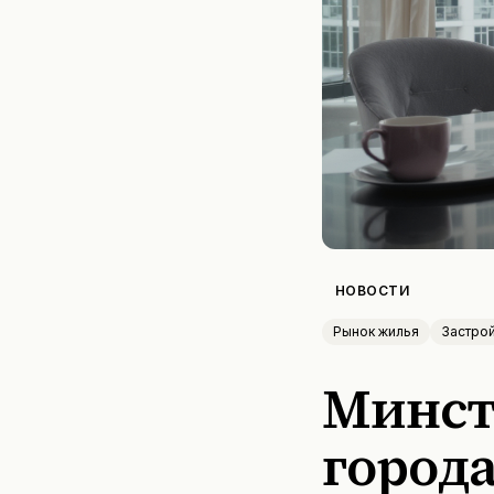
НОВОСТИ
Рынок жилья
Застро
Минст
город