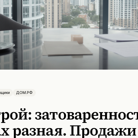
йщики
ДОМ.РФ
рой: затоваренност
ах разная. Продажи