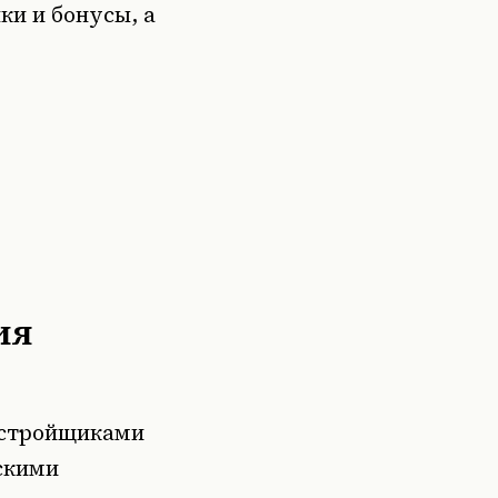
ки и бонусы, а
ия
астройщиками
ьскими