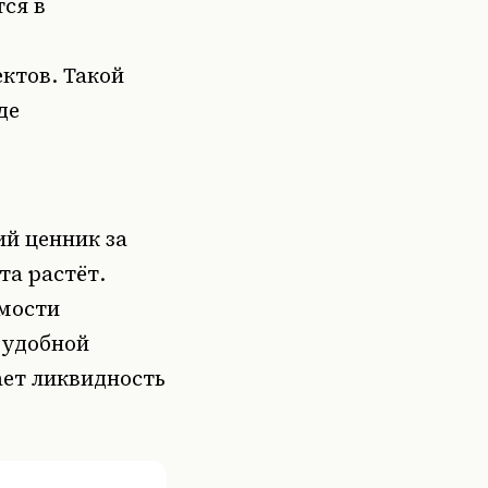
ся в
ктов. Такой
де
й ценник за
та растёт.
мости
 удобной
ает ликвидность