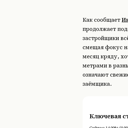
Как сообщает
И
продолжает под
застройщики вс
смещая фокус н
месяц кряду, х
метрами в разны
означают свежи
заёмщика.
Ключевая с
Сейчас:
14,00%
(
0.00