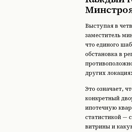
Минстроя
Выступая в четв
заместитель ми
что единого шаб
обстановка в р
противоположной
других локация
Это означает, ч
конкретный дво
ипотечную кварт
статистикой — с
витрины и каку