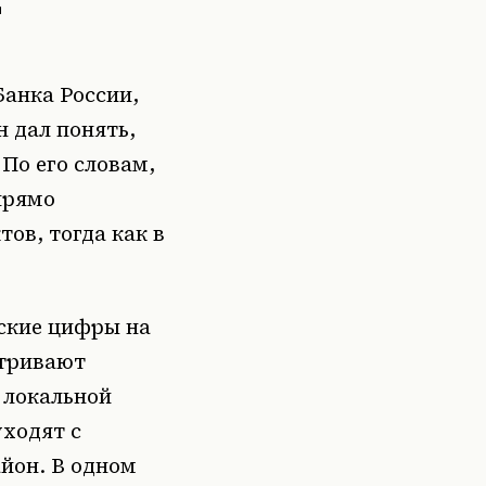
Банка России,
 дал понять,
По его словам,
прямо
ов, тогда как в
.
йские цифры на
атривают
 локальной
уходят с
йон. В одном