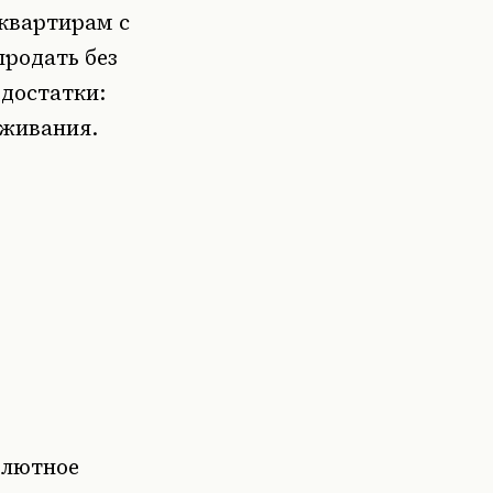
 квартирам с
родать без
едостатки:
оживания.
олютное