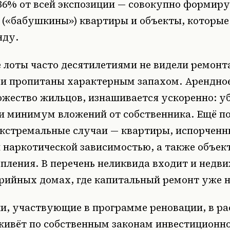
36% от всей экспозиции — совокупно формиру
 («бабушкины») квартиры и объекты, которые
нду.
 лоты часто десятилетиями не видели ремонт
 и пропитаны характерным запахом. Арендное
жество жильцов, изнашивается ускоренно: у
и минимум вложений от собственника. Ещё п
экстремальные случаи — квартиры, испорченн
 наркотической зависимостью, а также объек
пления. В перечень неликвида входит и недв
арийных домах, где капитальный ремонт уже 
и, участвующие в программе реновации, в рас
живёт по собственным законам инвестиционно