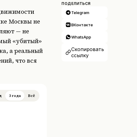
ПОДЕЛИТЬСЯ
едвижимости
Telegram
нке Москвы не
ВКонтакте
ляют — не
WhatsApp
емый «убитый»
Скопировать
ка, а реальный
ссылку
ний, что вся
д
3 года
Всё