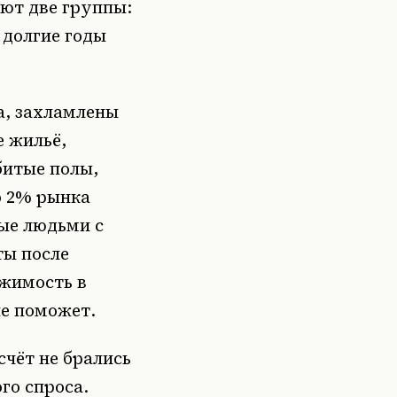
ют две группы:
 долгие годы
а, захламлены
 жильё,
битые полы,
о 2% рынка
ые людьми с
ты после
ижимость в
не поможет.
чёт не брались
го спроса.