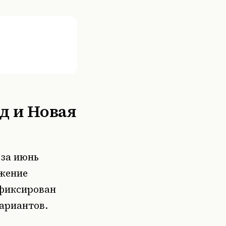
д и Новая
 за июнь
ожение
афиксирован
вариантов.