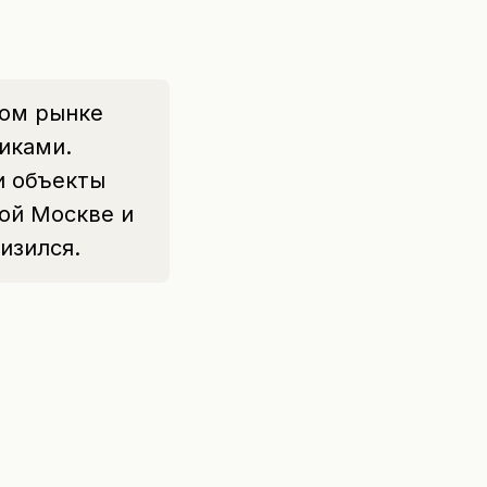
ном рынке
иками.
и объекты
ой Москве и
изился.