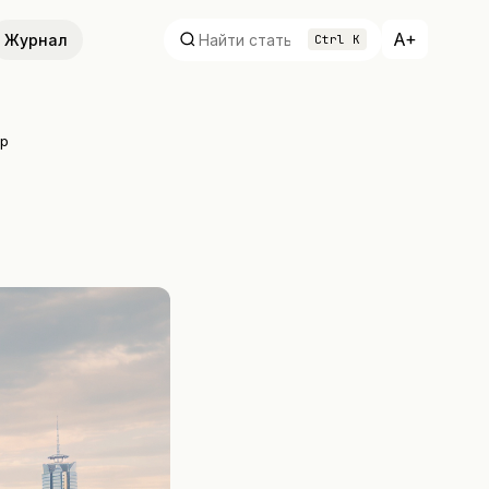
A+
Журнал
Ctrl K
ир