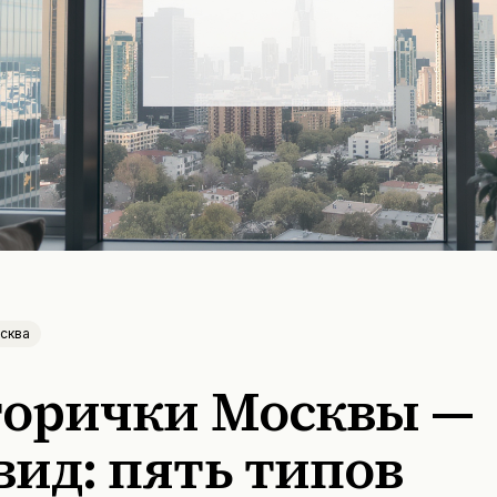
сква
торички Москвы —
ид: пять типов