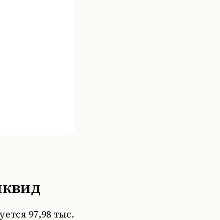
иквид
ется 97,98 тыс.