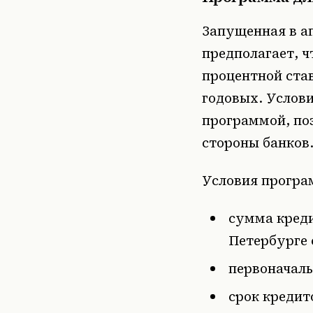
Запущенная в а
предполагает, 
процентной став
годовых. Услов
программой, поэ
стороны банков
Условия програ
сумма кред
Петербурге 
первоначаль
срок кредит