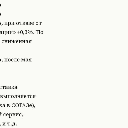
%
%
, при отказе от
ации» +0,3%. По
 сниженная
, после мая
ставка
е выполняется
ка в СОГАЗе),
 сервис,
и т.д.