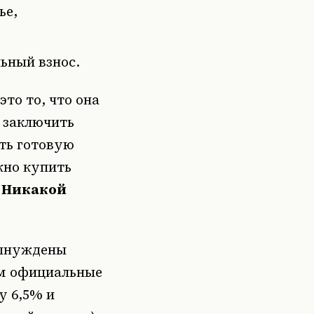
ье,
ьный взнос.
это то, что она
 заключить
ть готовую
жно купить
.
Никакой
вынуждены
ем официальные
у 6,5% и