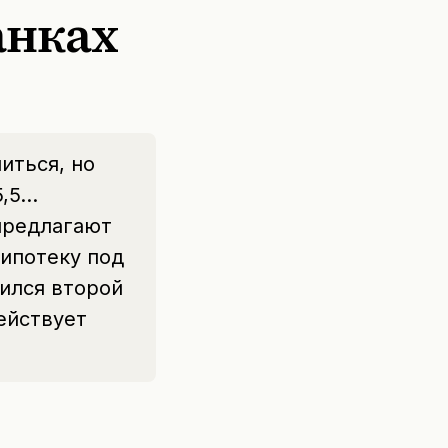
анках
иться, но
5,5…
предлагают
 ипотеку под
дился второй
ействует