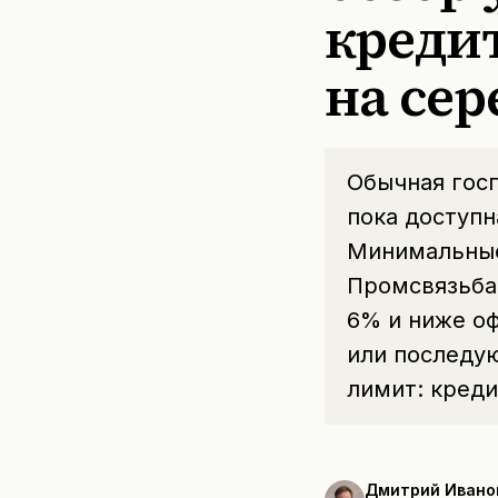
кредит
на сер
Обычная госп
пока доступн
Минимальные
Промсвязьбан
6% и ниже оф
или последу
лимит: креди
Дмитрий Ивано