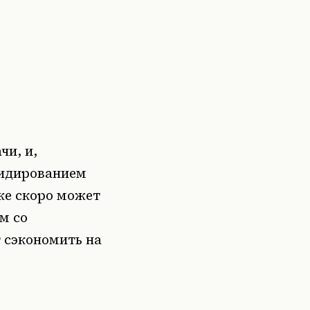
чи, и,
сидированием
же скоро может
м со
 сэкономить на