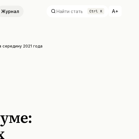
A+
Журнал
Ctrl K
а середину 2021 года
уме:
х