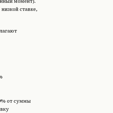
анный момент).
 низкой ставке,
длагают
%
99% от суммы
овку