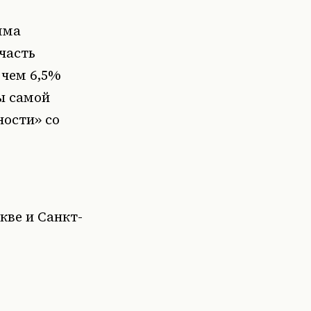
мма
часть
 чем 6,5%
ы самой
ности» со
кве и Санкт-