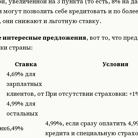
й, увеличенной на 3 пункта (то есть, 8% на д
и могут позволить себе кредитовать и по более
, они снижают и льготную ставку.
 интересные предложения
, вот то, что пре
ки страны:
Ставка
Условия
4,69% для
зарплатных
клиентов, от
При отсутствии страховки: +1
4,99% для
остальных
4,99%, если сразу оплатить 4,
нк
6,49%
кредита и специальную страх