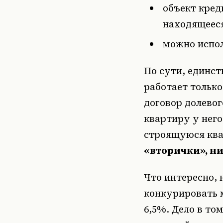
объект кред
находящееся
можно испо
По сути, единст
работает тольк
договор долево
квартиру у него
строящуюся ква
«вторички», н
Что интересно,
конкурировать 
6,5%. Дело в то