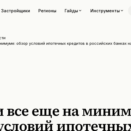
Застройщики
Регионы
Гайды
Инструменты
сти
нимуме: обзор условий ипотечных кредитов в российских банках н
и все еще на миним
 условий ипотечны