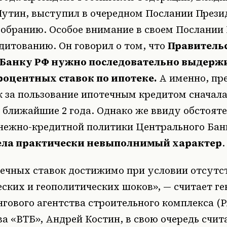
утин, выступил в очередном Послании Прези
обранию. Особое внимание в своем Послании
дитованию. Он говорил о том, что
Правительс
Банку РФ нужно последовательно выдерж
роцентных ставок по ипотеке.
А именно, пр
 за пользование ипотечным кредитом сначала д
 ближайшие 2 года. Однако же ввиду обстоят
нежно-кредитной политики Центрального Банк
ела практически невыполнимый характер
.
ечных ставок достижимо при условии отсутс
ских и геополитических шоков», — считает г
гового агентства строительного комплекса (
ва «ВТБ», Андрей Костин, в свою очередь счита