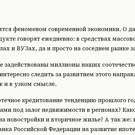
ится феноменом современной экономики. О д
дукте говорят ежедневно: в средствах массо
лах и ВУЗах, да и просто на соседнем рынке з
ке задействованы миллионы наших соотечеств
 интересно следить за развитием этого направл
 и в узком смысле.
отечное кредитование тенденцию прошлого го
мами под залог недвижимости в регионах? Как
на новостройки и вторичное жилье? А так же:
анка Российской Федерации на развитие ипот