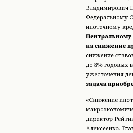
Владимирович П
Федеральному С
ипотечному кре
Центральному 
на снижение п
снижение ставок
до 8% годовых в
ужесточения де
задача приобр
«Снижение ипот
макроэкономиче
директор Рейтин
Алексеенко. Гла