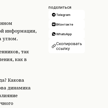
ПОДЕЛИТЬСЯ
Telegram
анном
ВКонтакте
вой информации,
WhatsApp
а углом.
Скопировать
ссылку
енников, так
ения, как в
да? Какова
ова динамика
 влияние
ечного