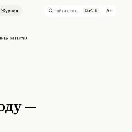
A+
Журнал
Ctrl K
ктивы развития
году —