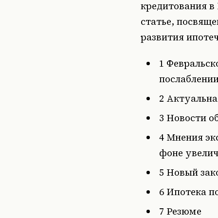
кредитования в 
статье, посвящ
развития ипотеч
1
Февральско
послаблени
2
Актуальная
3
Новости о
4
Мнения экс
фоне увелич
5
Новый зако
6
Ипотека п
7
Резюме