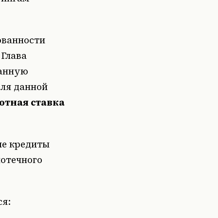
ованности
 Глава
ванную
для данной
отная ставка
ие кредиты
потечного
ся: