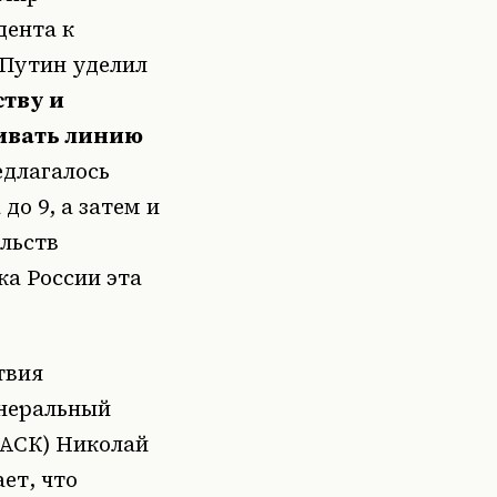
дента к
 Путин уделил
тву и
ивать линию
едлагалось
о 9, а затем и
ельств
а России эта
твия
енеральный
РАСК) Николай
ет, что