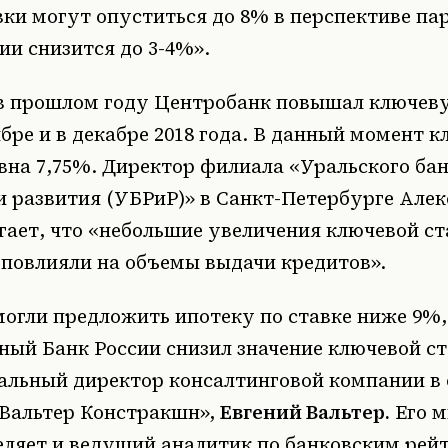
ки могут опуститься до 8% в перспективе пар
ии снизится до 3-4%»
.
в прошлом году Центробанк повышал ключев
бре и в декабре 2018 года. В данный момент к
вна 7,75%. Директор филиала «Уральского ба
и развития (УБРиР)» в Санкт-Петербурге Але
гает, что «небольшие увеличения ключевой с
 повлияли на объемы выдачи кредитов».
могли предложить ипотеку по ставке ниже 9%
ный Банк России снизил значение ключевой с
ральный директор консалтинговой компании в
«Вальтер Констракшн»,
Евгений Вальтер.
Его м
еляет и ведущий аналитик по банковским рей