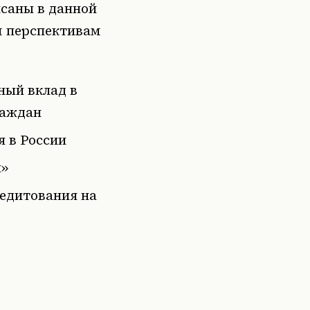
исаны в данной
м перспективам
ный вклад в
раждан
 в России
ы»
редитования на