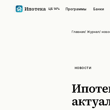
Ипотека
Программы
Банки
ЦБ
14
%
Главная
/
Журнал
/
ново
НОВОСТИ
Ипотек
актуа