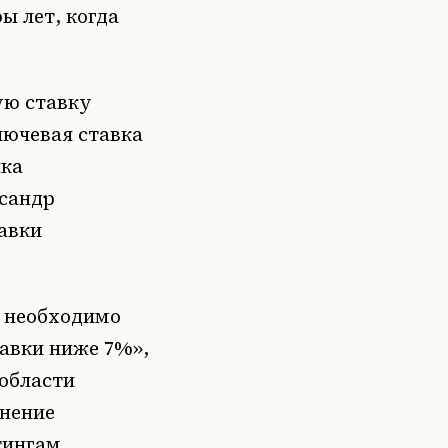
ы лет, когда
ую ставку
лючевая ставка
нка
ксандр
тавки
, необходимо
тавки ниже 7%»
,
 области
нение
тингам